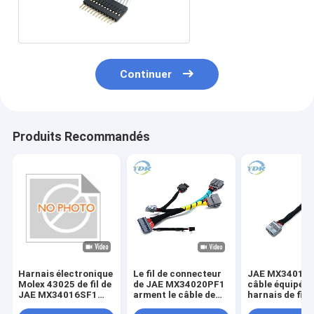
Continuer
Produits Recommandés
Harnais électronique
Le fil de connecteur
JAE MX34016S
Molex 43025 de fil de
de JAE MX34020PF1
câble équipé d
JAE MX34016SF1
arment le câble de
harnais de fil 
1400 connecteurs
Molex 43645-0300
Molex 43025-