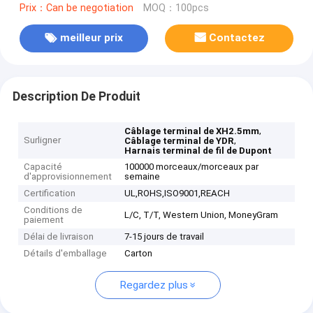
Prix：Can be negotiation
MOQ：100pcs
meilleur prix
Contactez
Description De Produit
,
Câblage terminal de XH2.5mm
Surligner
,
Câblage terminal de YDR
Harnais terminal de fil de Dupont
Capacité
100000 morceaux/morceaux par
d'approvisionnement
semaine
Certification
UL,ROHS,ISO9001,REACH
Conditions de
L/C, T/T, Western Union, MoneyGram
paiement
Délai de livraison
7-15 jours de travail
Détails d'emballage
Carton
Regardez plus