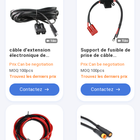
câble d'extension
Support de fusible de
électronique de
prise de câble
chargeur de batterie
d'Anderson
Prix:
Can be negotiation
Prix:
Can be negotiation
de harnais de fil du
Connector Wire
MOQ:
100pcs
MOQ:
100pcs
connecteur 2pin
Harness Assembly
Trouvez les derniers prix
Trouvez les derniers prix
Contactez
Contactez
Maison
Produits
Au sujet de nous