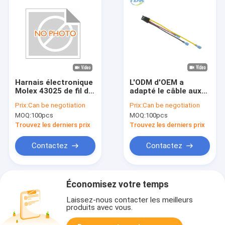
Harnais électronique
L'ODM d'OEM a
Molex 43025 de fil de
adapté le câble aux
JAE MX34016SF1
besoins du client de
Prix:
Can be negotiation
Prix:
Can be negotiation
1400 connecteurs
harnais de fil avec le
MOQ:
100pcs
MOQ:
100pcs
connecteur de Molex
2004561213
Trouvez les derniers prix
Trouvez les derniers prix
Contactez
Contactez
Économisez votre temps
Laissez-nous contacter les meilleurs
produits avec vous.