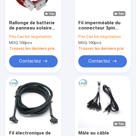
Visite d'usine
Contactez-nous
Rallonge de batterie
Fil imperméable du
de panneau solaire
connecteur 3pin
Demandez une citation
d'Anderson Style
AWM2464 24AWG de
Prix:
Can be negotiation
Prix:
Can be negotiation
Electronic Wire
câble d'Ebike du
MOQ:
100pcs
MOQ:
100pcs
Harness
noyau M8 3
VR
Trouvez les derniers prix
Trouvez les derniers prix
Contactez
Contactez
Harnais électronique de fil
Harnais de fil de batterie
Câble du réseau Rj45 Ethernet
Câble d'affichage de LVDS
Câble d'adaptateur d'alimentation CC
Fil électronique de
Mâle au câble