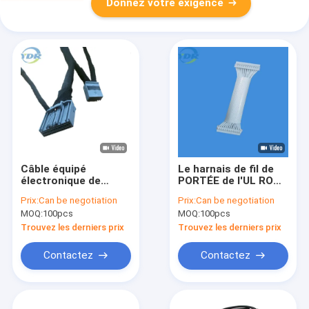
Donnez votre exigence
Câble équipé
Le harnais de fil de
électronique de
PORTÉE de l'UL ROHS
Molex de harnais de
ISO9001 le
Prix:
Can be negotiation
Prix:
Can be negotiation
fil de JAE
connecteur terminal
MOQ:
100pcs
MOQ:
100pcs
MX34020PF1
du câble équipé 2,0
MX34032SF1
Trouvez les derniers prix
Trouvez les derniers prix
Contactez
Contactez