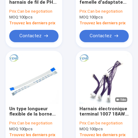
harnais de fil de PHB
femelle d'adaptateur,
Câbles de connecteur de batterie
2,0 pour embarquer
câblage audio
Prix:
Can be negotiation
Prix:
Can be negotiation
des extrémités du
d'automobile de 1.5m
MOQ:
Câble plat d'IDC
100pcs
MOQ:
100pcs
connecteur deux
d'IMMERSION
Trouvez les derniers prix
Trouvez les derniers prix
Câbles de données périodiques
Contactez
Contactez
Câblage de commutateur et de débouché
Harnais de fil du voyant de signalisation de LED
Câbles de bâti de panneau
Jumper Wire électrique
Connecteurs de harnais de fil
Un type longueur
Harnais électronique
Connecteur de carte
flexible de la borne
terminal 1007 18AWG
115mm du câble 10
de fil de Molex 5557
Prix:
Can be negotiation
Prix:
Can be negotiation
du lancement FFC de
personnalisable
Prise de récipient de connecteur de batterie
MOQ:
100pcs
MOQ:
100pcs
l'appartement 0.5mm
Trouvez les derniers prix
Trouvez les derniers prix