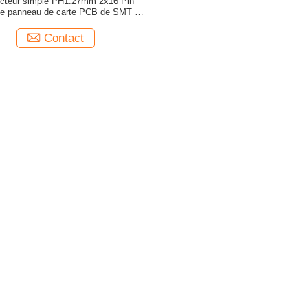
cteur simple PH1.27mm 2x16 Pin
de panneau de carte PCB de SMT de
corps
Contact