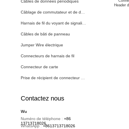
Conne
Câbles de données périodiques
Header 
Câblage de commutateur et de débouché
Harnais de fil du voyant de signalisation de LED
Câbles de bâti de panneau
Jumper Wire électrique
Connecteurs de harnais de fil
Connecteur de carte
Prise de récipient de connecteur de batterie
Contactez nous
Wu
Numéro de téléphone :
+86
13713718026
WhatsApp :
+8613713718026