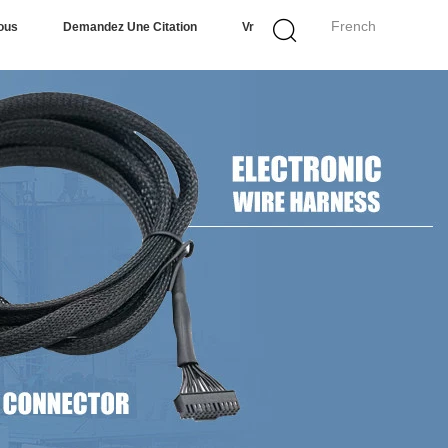
French
ous
Demandez Une Citation
Vr