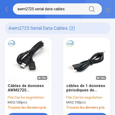
Awm2725 Serial Data Cables
(2)
Câbles de données
câbles de 1 données
AWM2725
périodiques de
périodiques, câble
mètre, câble
Prix:
Can be negotiation
Prix:
Can be negotiation
d'extension de ROHS
d'extension micro de
MOQ:
100pcs
MOQ:
100pcs
USB 1,5 M
puissance d'Usb
d'OD4.5 AWM2725
Trouvez les derniers prix
Trouvez les derniers prix