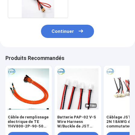
lame
Continuer
Produits Recommandés
Câble de remplissage
Batterie PAP-02 V-S
Câblage JST 
électrique de TE
Wire Harness
2N 18AWG de
YHV800-2P-90-50M-
W/Buckle de JST
commutateur 
A HVP-800 EV
PAP2.0mm
3.96mm