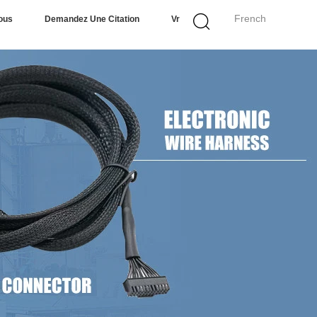
French
ous
Demandez Une Citation
Vr