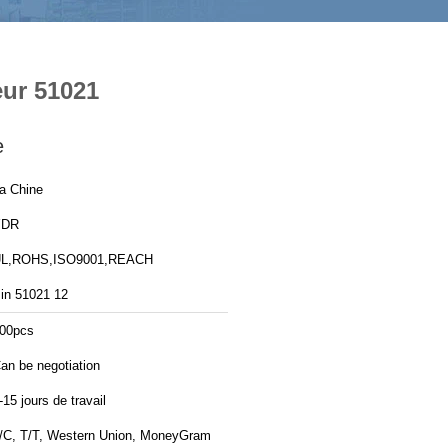
eur 51021
e
a Chine
YDR
L,ROHS,ISO9001,REACH
in 51021 12
00pcs
an be negotiation
-15 jours de travail
/C, T/T, Western Union, MoneyGram