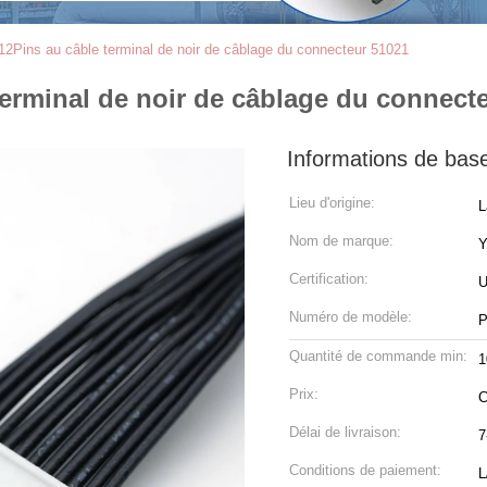
2Pins au câble terminal de noir de câblage du connecteur 51021
erminal de noir de câblage du connect
Informations de bas
Lieu d'origine:
L
Nom de marque:
Certification:
U
Numéro de modèle:
P
Quantité de commande min:
1
Prix:
C
Délai de livraison:
7
Conditions de paiement:
L