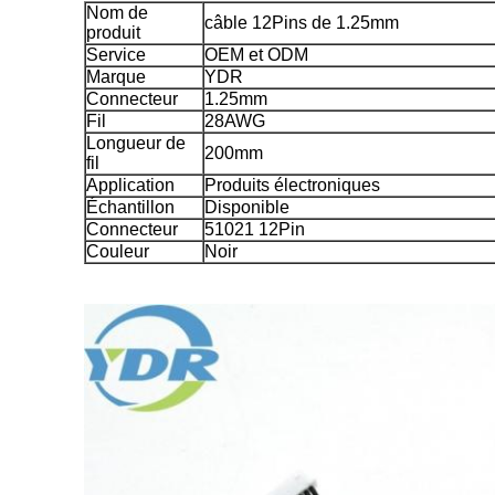
Nom de
câble 12Pins de 1.25mm
produit
Service
OEM et ODM
Marque
YDR
Connecteur
1.25mm
Fil
28AWG
Longueur de
200mm
fil
Application
Produits électroniques
Échantillon
Disponible
Connecteur
51021 12Pin
Couleur
Noir