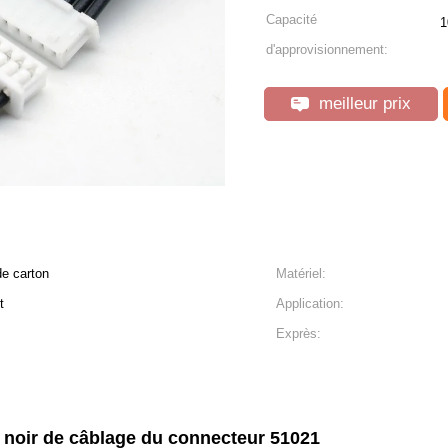
Capacité
1
d'approvisionnement:
meilleur prix
de carton
Matériel:
t
Application:
Exprès:
 noir de câblage du connecteur 51021