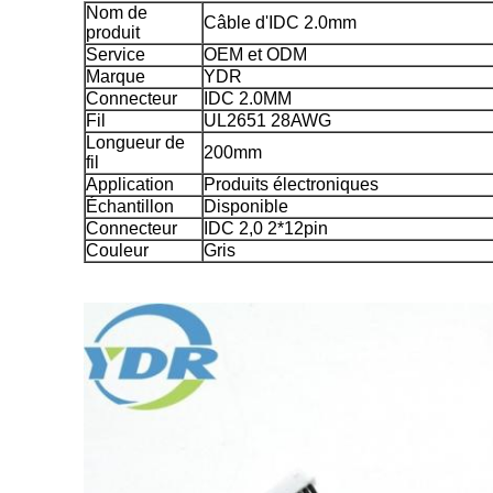
Nom de
Câble d'IDC 2.0mm
produit
Service
OEM et ODM
Marque
YDR
Connecteur
IDC 2.0MM
Fil
UL2651 28AWG
Longueur de
200mm
fil
Application
Produits électroniques
Échantillon
Disponible
Connecteur
IDC 2,0 2*12pin
Couleur
Gris