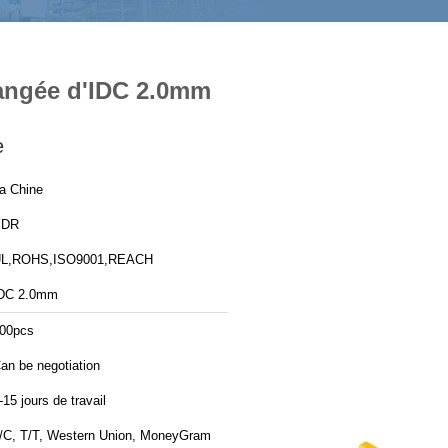
rangée d'IDC 2.0mm
e
a Chine
YDR
L,ROHS,ISO9001,REACH
DC 2.0mm
00pcs
an be negotiation
-15 jours de travail
/C, T/T, Western Union, MoneyGram