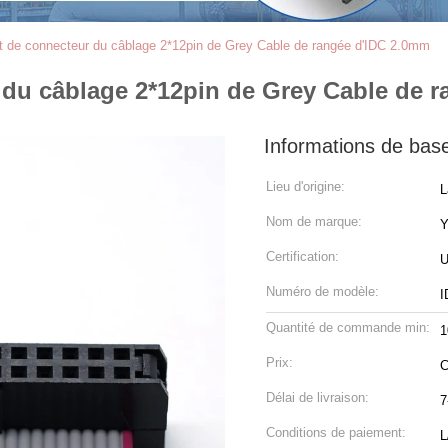
at de connecteur du câblage 2*12pin de Grey Cable de rangée d'IDC 2.0mm
 du câblage 2*12pin de Grey Cable de 
Informations de bas
Lieu d'origine:
L
Nom de marque:
Certification:
U
Numéro de modèle:
I
Quantité de commande min:
1
Prix:
C
Délai de livraison:
7
Conditions de paiement:
L