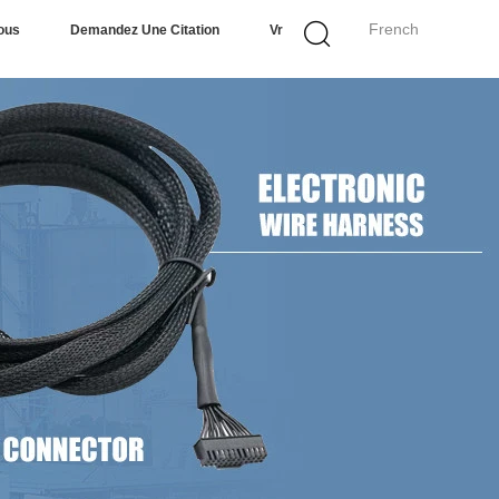
French
ous
Demandez Une Citation
Vr