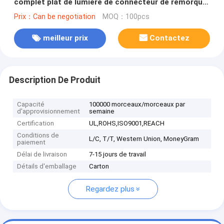
complet plat de lumière de connecteur de remorque
de 3 manières
Prix：Can be negotiation
MOQ：100pcs
meilleur prix
Contactez
Description De Produit
Capacité
100000 morceaux/morceaux par
d'approvisionnement
semaine
Certification
UL,ROHS,ISO9001,REACH
Conditions de
L/C, T/T, Western Union, MoneyGram
paiement
Délai de livraison
7-15 jours de travail
Détails d'emballage
Carton
Regardez plus