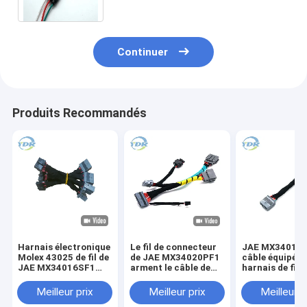
Continuer
Produits Recommandés
Harnais électronique
Le fil de connecteur
JAE MX34016S
Molex 43025 de fil de
de JAE MX34020PF1
câble équipé d
JAE MX34016SF1
arment le câble de
harnais de fil 
1400 connecteurs
Molex 43645-0300
Molex 43025-
TE 1-1456426-5
Meilleur prix
Meilleur prix
Meilleur p