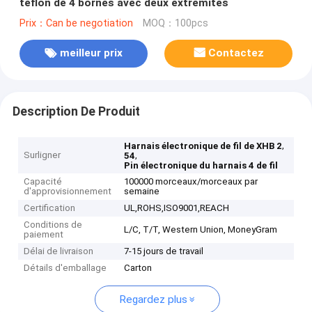
téflon de 4 bornes avec deux extrémités
Prix：Can be negotiation
MOQ：100pcs
meilleur prix
Contactez
Description De Produit
,
Harnais électronique de fil de XHB 2
Surligner
,
54
Pin électronique du harnais 4 de fil
Capacité
100000 morceaux/morceaux par
d'approvisionnement
semaine
Certification
UL,ROHS,ISO9001,REACH
Conditions de
L/C, T/T, Western Union, MoneyGram
paiement
Délai de livraison
7-15 jours de travail
Détails d'emballage
Carton
Regardez plus