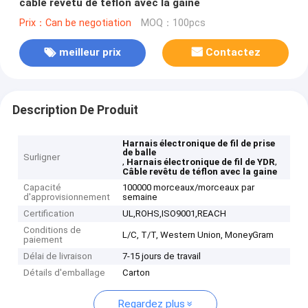
câble revêtu de téflon avec la gaine
Prix：Can be negotiation
MOQ：100pcs
meilleur prix
Contactez
Description De Produit
Harnais électronique de fil de prise
de balle
Surligner
,
,
Harnais électronique de fil de YDR
Câble revêtu de téflon avec la gaine
Capacité
100000 morceaux/morceaux par
d'approvisionnement
semaine
Certification
UL,ROHS,ISO9001,REACH
Conditions de
L/C, T/T, Western Union, MoneyGram
paiement
Délai de livraison
7-15 jours de travail
Détails d'emballage
Carton
Regardez plus