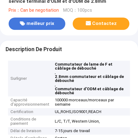
service terminal d'OEM et d'ODM de 2.8mm
Prix：Can be negotiation
MOQ：100pcs
meilleur prix
Contactez
Description De Produit
Commutateur de lame de F et
câblage de débouché
,
2.8mm commutateur et câblage de
Surligner
débouché
,
Commutateur d'ODM et câblage de
débouché
Capacité
100000 morceaux/morceaux par
d'approvisionnement
semaine
Certification
UL,ROHS,ISO9001,REACH
Conditions de
L/C, T/T, Western Union,
paiement
Délai de livraison
7-15 jours de travail