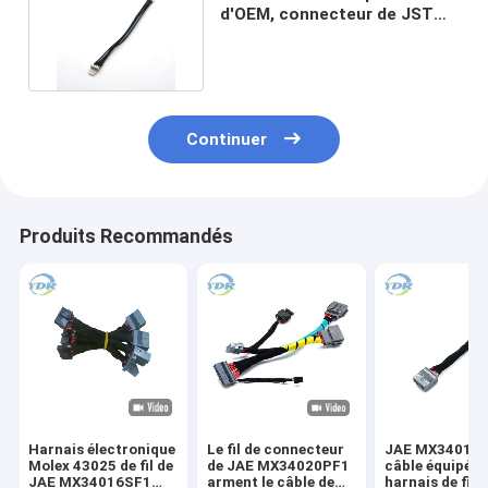
d'OEM, connecteur de JST
pH 2,0 à 2510 PH2.54
Continuer
Produits Recommandés
Harnais électronique
Le fil de connecteur
JAE MX34016S
Molex 43025 de fil de
de JAE MX34020PF1
câble équipé d
JAE MX34016SF1
arment le câble de
harnais de fil 