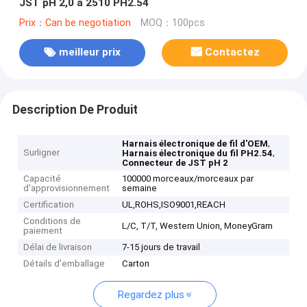
JST pH 2,0 à 2510 PH2.54
Prix：Can be negotiation
MOQ：100pcs
meilleur prix
Contactez
Description De Produit
,
Harnais électronique de fil d'OEM
Surligner
,
Harnais électronique du fil PH2.54
Connecteur de JST pH 2
Capacité
100000 morceaux/morceaux par
d'approvisionnement
semaine
Certification
UL,ROHS,ISO9001,REACH
Conditions de
L/C, T/T, Western Union, MoneyGram
paiement
Délai de livraison
7-15 jours de travail
Détails d'emballage
Carton
Regardez plus