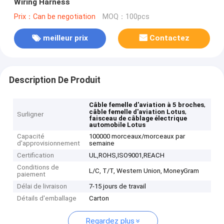
Wiring Harness
Prix：Can be negotiation
MOQ：100pcs
meilleur prix
Contactez
Description De Produit
,
Câble femelle d'aviation à 5 broches
,
câble femelle d'aviation Lotus
Surligner
faisceau de câblage électrique
automobile Lotus
Capacité
100000 morceaux/morceaux par
d'approvisionnement
semaine
Certification
UL,ROHS,ISO9001,REACH
Conditions de
L/C, T/T, Western Union, MoneyGram
paiement
Délai de livraison
7-15 jours de travail
Détails d'emballage
Carton
Regardez plus