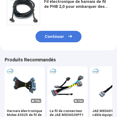
Fil électronique de harnais de fil
de PHB 2,0 pour embarquer des
extrémités du connecteur deux
d'IMMERSION
Continuer
Produits Recommandés
Harnais électronique
Le fil de connecteur
JAE MX34016S
Molex 43025 de fil de
de JAE MX34020PF1
câble équipé d