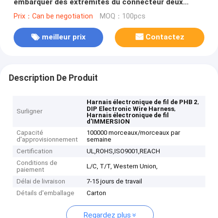
embarquer des extrémités du connecteur deux
d'IMMERSION
Prix：Can be negotiation
MOQ：100pcs
meilleur prix
Contactez
Description De Produit
,
Harnais électronique de fil de PHB 2
,
DIP Electronic Wire Harness
Surligner
Harnais électronique de fil
d'IMMERSION
Capacité
100000 morceaux/morceaux par
d'approvisionnement
semaine
Certification
UL,ROHS,ISO9001,REACH
Conditions de
L/C, T/T, Western Union,
paiement
Délai de livraison
7-15 jours de travail
Détails d'emballage
Carton
Regardez plus