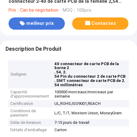
connecteur 2-40 de carte PCB de la femelle 2,54
double
Prix：Can be negotiation
MOQ：100pcs
meilleur prix
Contactez
Description De Produit
40 connecteur de carte PCB de la
borne 2
,
,
,
54
2
Surligner
54 Pin du connecteur 2 de carte PCB
,
,
SMT connecteur de carte PCB de 2
54 millimètres
Capacité
100000 morceaux/morceaux par
d'approvisionnement
semaine
Certification
UL,ROHS,ISO9001,REACH
Conditions de
L/C, T/T, Western Union, MoneyGram
paiement
Délai de livraison
7-15 jours de travail
Détails d'emballage
Carton