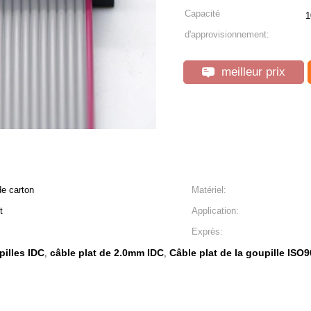
Capacité
1
d'approvisionnement:
meilleur prix
de carton
Matériel:
t
Application:
Exprès:
pilles IDC
câble plat de 2.0mm IDC
Câble plat de la goupille ISO
,
,