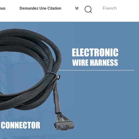
French
ous
Demandez Une Citation
Vr