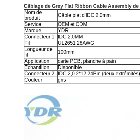
Câblage de Grey Flat Ribbon Cable Assembly de
Nom de
Câble plat d'IDC 2.0mm
produit
Service
OEM et ODM
Marque
YDR
Connecteur 1
IDC 2.0MM
Fil
UL2651 28AWG
Longueur de
100mm
fil
Application
carte PCB, planche à pain
Échantillon
Disponible
Connecteur 2
IDC 2,0 2*12 24Pin (deux extrémités)
Couleur
gris