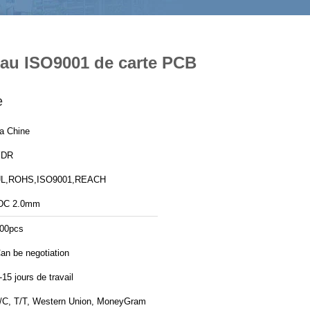
neau ISO9001 de carte PCB
e
a Chine
YDR
L,ROHS,ISO9001,REACH
DC 2.0mm
00pcs
an be negotiation
-15 jours de travail
/C, T/T, Western Union, MoneyGram