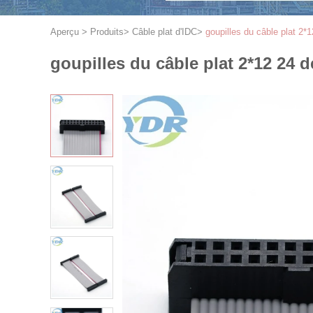
Aperçu
>
Produits
>
Câble plat d'IDC
>
goupilles du câble plat 2
goupilles du câble plat 2*12 24 