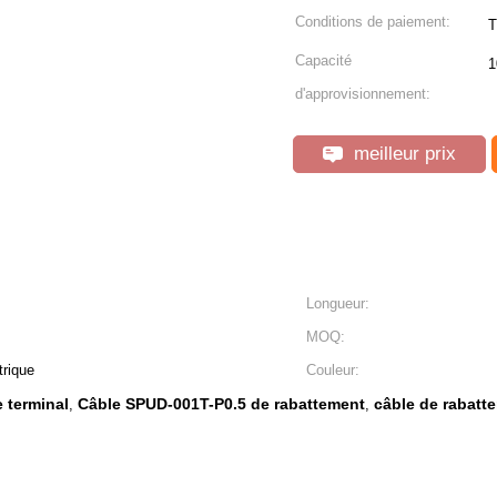
Conditions de paiement:
T
Capacité
1
d'approvisionnement:
meilleur prix
Longueur:
MOQ:
trique
Couleur:
 terminal
Câble SPUD-001T-P0.5 de rabattement
câble de rabatt
,
,