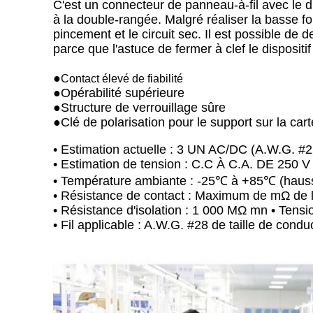
C'est un connecteur de panneau-à-fil avec le di
à la double-rangée. Malgré réaliser la basse for
pincement et le circuit sec. Il est possible de 
parce que l'astuce de fermer à clef le disposit
●
Contact élevé de fiabilité
●
Opérabilité supérieure
●Structure de verrouillage sûre
●Clé de polarisation pour le support sur la cart
• Estimation actuelle : 3 UN AC/DC (A.W.G. #2
• Estimation de tension : C.C À C.A. DE 250 V
• Température ambiante : -25℃ à +85℃ (hausse 
• Résistance de contact : Maximum de mΩ de l
• Résistance d'isolation : 1 000 MΩ mn • Tens
• Fil applicable : A.W.G. #28 de taille de condu