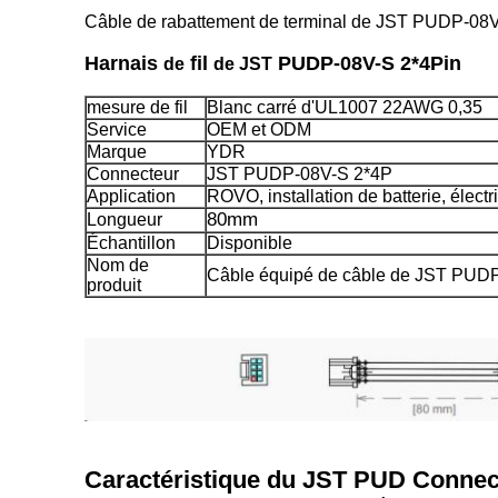
Câble de rabattement de terminal de JST PUDP-08
Harnais
fil
PUDP-08V-S 2*4Pin
de
de JST
mesure de fil
Blanc carré d'UL1007 22AWG 0,35
Service
OEM et ODM
Marque
YDR
Connecteur
JST PUDP-08V-S 2*4P
Application
ROVO, installation de batterie, électri
80mm
Longueur
Échantillon
Disponible
Nom de
Câble équipé de câble de JST PUD
produit
Caractéristique du JST PUD Connec