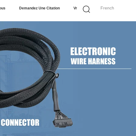
French
ous
Demandez Une Citation
Vr