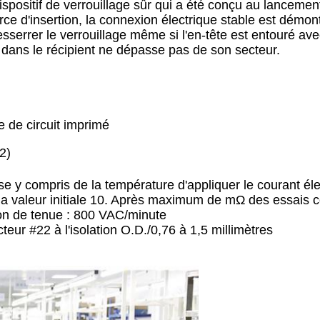
spositif de verrouillage sûr qui a été conçu au lancement
ce d'insertion, la connexion électrique stable est démontr
desserrer le verrouillage même si l'en-tête est entouré ave
if dans le récipient ne dépasse pas de son secteur.
e de circuit imprimé
2)
y compris de la température d'appliquer le courant éle
Laisser un message
a valeur initiale 10. Après maximum de mΩ des essais c
ion de tenue : 800 VAC/minute
Nous vous rappellerons bientôt!
cteur #22 à l'isolation O.D./0,76 à 1,5 millimètres