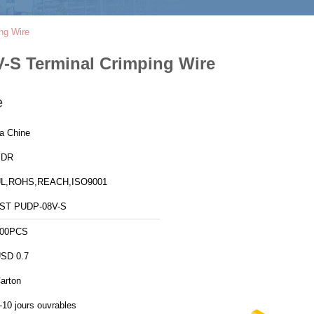
ng Wire
-S Terminal Crimping Wire
e
a Chine
YDR
L,ROHS,REACH,ISO9001
ST PUDP-08V-S
00PCS
SD 0.7
arton
-10 jours ouvrables