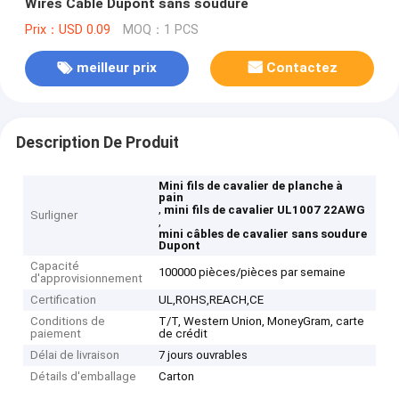
Wires Câble Dupont sans soudure
Prix：USD 0.09
MOQ：1 PCS
meilleur prix
Contactez
Description De Produit
Mini fils de cavalier de planche à
pain
,
mini fils de cavalier UL1007 22AWG
Surligner
,
mini câbles de cavalier sans soudure
Dupont
Capacité
100000 pièces/pièces par semaine
d'approvisionnement
Certification
UL,ROHS,REACH,CE
Conditions de
T/T, Western Union, MoneyGram, carte
paiement
de crédit
Délai de livraison
7 jours ouvrables
Détails d'emballage
Carton