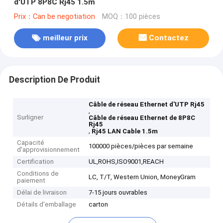
d'UTP 8P8C Rj45 1.5m
Prix：Can be negotiation
MOQ：100 pièces
meilleur prix
Contactez
Description De Produit
Câble de réseau Ethernet d'UTP Rj45
,
Surligner
Câble de réseau Ethernet de 8P8C
Rj45
,
Rj45 LAN Cable 1.5m
Capacité
100000 pièces/pièces par semaine
d'approvisionnement
Certification
UL,ROHS,ISO9001,REACH
Conditions de
LC, T/T, Western Union, MoneyGram
paiement
Délai de livraison
7-15 jours ouvrables
Détails d'emballage
carton