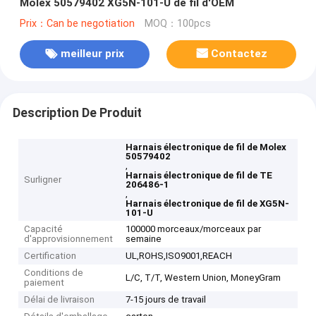
Molex 50579402 XG5N-101-U de fil d'OEM
Prix：Can be negotiation
MOQ：100pcs
meilleur prix
Contactez
Description De Produit
Harnais électronique de fil de Molex
50579402
,
Harnais électronique de fil de TE
Surligner
206486-1
,
Harnais électronique de fil de XG5N-
101-U
Capacité
100000 morceaux/morceaux par
d'approvisionnement
semaine
Certification
UL,ROHS,ISO9001,REACH
Conditions de
L/C, T/T, Western Union, MoneyGram
paiement
Délai de livraison
7-15 jours de travail