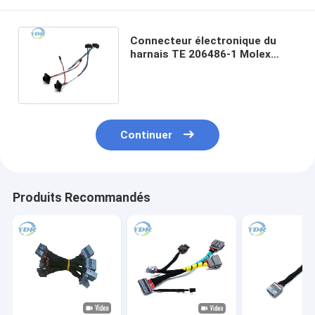
Connecteur électronique du
harnais TE 206486-1 Molex
50579402 XG5N-101-U de fil
d'OEM
Continuer
Produits Recommandés