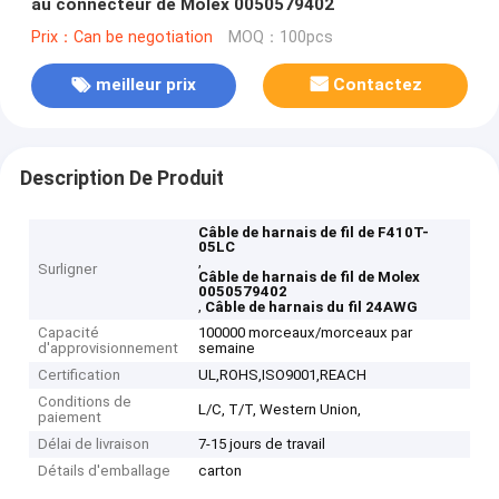
au connecteur de Molex 0050579402
Prix：Can be negotiation
MOQ：100pcs
meilleur prix
Contactez
Description De Produit
Câble de harnais de fil de F410T-
05LC
,
Surligner
Câble de harnais de fil de Molex
0050579402
,
Câble de harnais du fil 24AWG
Capacité
100000 morceaux/morceaux par
d'approvisionnement
semaine
Certification
UL,ROHS,ISO9001,REACH
Conditions de
L/C, T/T, Western Union,
paiement
Délai de livraison
7-15 jours de travail
Détails d'emballage
carton