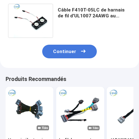
Câble F410T-05LC de harnais
de fil d'UL1007 24AWG au
connecteur de Molex
0050579402
Continuer
Produits Recommandés