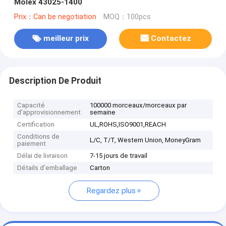
Molex 43025-1400
Prix：Can be negotiation
MOQ：100pcs
meilleur prix
Contactez
Description De Produit
Capacité
100000 morceaux/morceaux par
d'approvisionnement
semaine
Certification
UL,ROHS,ISO9001,REACH
Conditions de
L/C, T/T, Western Union, MoneyGram
paiement
Délai de livraison
7-15 jours de travail
Détails d'emballage
Carton
Regardez plus