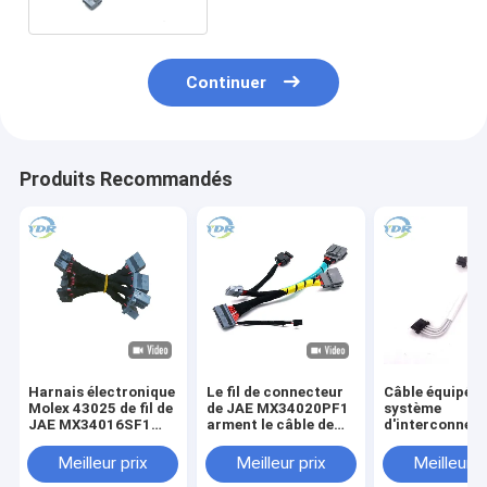
Continuer
Produits Recommandés
Harnais électronique
Le fil de connecteur
Câble équipé d
Molex 43025 de fil de
de JAE MX34020PF1
système
JAE MX34016SF1
arment le câble de
d'interconnexi
1400 connecteurs
Molex 43645-0300
harnais de fil 
TE 1-1456426-5
connecteur de
Meilleur prix
Meilleur prix
Meilleur p