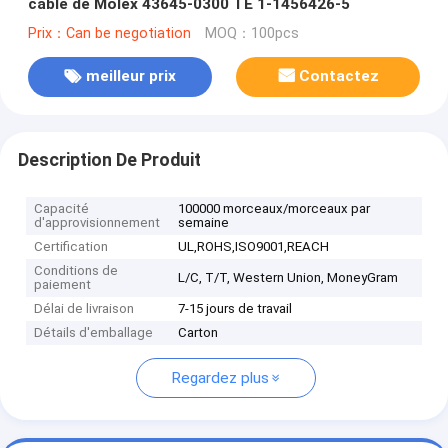
câble de Molex 43645-0300 TE 1-1456426-5
Prix：Can be negotiation
MOQ：100pcs
meilleur prix
Contactez
Description De Produit
Capacité
100000 morceaux/morceaux par
d'approvisionnement
semaine
Certification
UL,ROHS,ISO9001,REACH
Conditions de
L/C, T/T, Western Union, MoneyGram
paiement
Délai de livraison
7-15 jours de travail
Détails d'emballage
Carton
Regardez plus