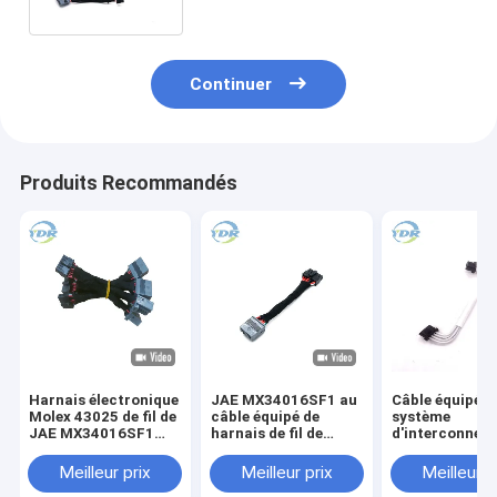
Continuer
Produits Recommandés
Harnais électronique
JAE MX34016SF1 au
Câble équipé d
Molex 43025 de fil de
câble équipé de
système
JAE MX34016SF1
harnais de fil de
d'interconnexi
1400 connecteurs
Molex 43025-1400
harnais de fil 
connecteur de
Meilleur prix
Meilleur prix
Meilleur p