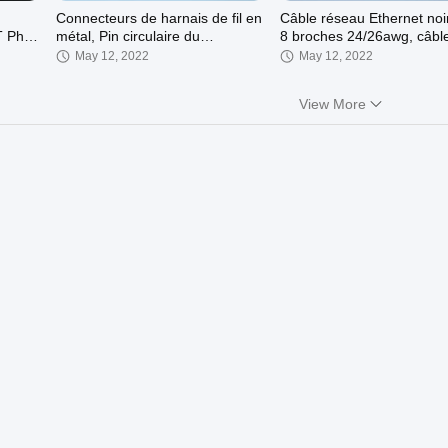
Connecteurs de harnais de fil en
Câble réseau Ethernet noi
T Ph
métal, Pin circulaire du
8 broches 24/26awg, câbl
connecteur 4 de M16 Gx16
faisceau de câbles électri
May 12, 2022
May 12, 2022
View More
00:46
00:46
e
Faisceau de câbles électronique
Harnais de câblage électr
Grupo
terminal Molex 5557 1007
 rouge
18AWG personnalisable
May 12, 2022
May 12, 2022
00:32
00:23
Câble de noyau de ferrite de
Faisceau de câbles de télé
VH3.96mm, faisceau de câbles
par câble pour écran LCD