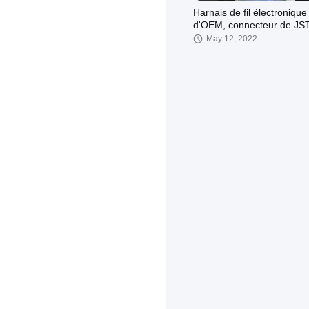
Harnais de fil électronique
d'OEM, connecteur de JS
2,0 à 2510 PH2.54
May 12, 2022
La batterie d'OEM mène l
harnais de fil électronique,
câblage cuivre étamé par
May 12, 2022
Ensemble de faisceau de
câblage à pas de 1,25