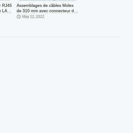
r RJ45
Assemblages de câbles Molex
e LAN,
de 310 mm avec connecteur de
ques
borne en forme de 250 U
May 12, 2022
00:46
00:21
onique
Matériel d'en cuivre de PVC du
fil UL2468 26AWG de câble plat
du connecteur XH2.54
May 12, 2022
00:21
00:27
vision
Faisceau de câbles étanche à
 LVDS
16 conducteurs pour prise