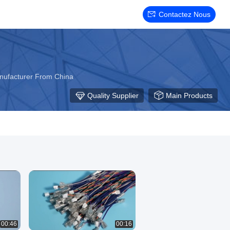
Contactez Nous
Manufacturer From China
Quality Supplier
Main Products
00:46
00:16