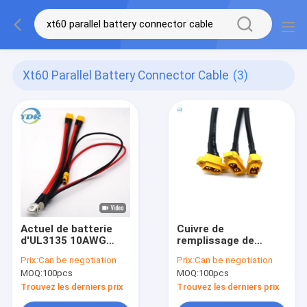
Xt60 Parallel Battery Connector Cable
(3)
Actuel de batterie
Cuivre de
d'UL3135 10AWG
remplissage de
Xt60 grand de câble
silicone du câble
Prix:
Can be negotiation
Prix:
Can be negotiation
parallèle de
Xt60 monté par
MOQ:
100pcs
MOQ:
100pcs
connecteur
panneau pour la
batterie de RC Lipo
Trouvez les derniers prix
Trouvez les derniers prix