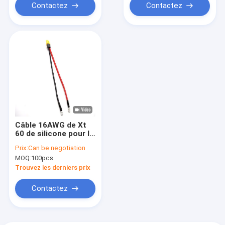
Contactez
Contactez
Câble 16AWG de Xt
60 de silicone pour le
bourdon de moteur
Prix:
Can be negotiation
d'ESC de batterie de
MOQ:
100pcs
RC Lipo
Trouvez les derniers prix
Contactez