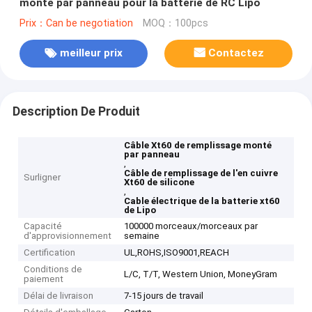
monté par panneau pour la batterie de RC Lipo
Prix：Can be negotiation
MOQ：100pcs
meilleur prix
Contactez
Description De Produit
Câble Xt60 de remplissage monté
par panneau
,
Câble de remplissage de l'en cuivre
Surligner
Xt60 de silicone
,
Cable électrique de la batterie xt60
de Lipo
Capacité
100000 morceaux/morceaux par
d'approvisionnement
semaine
Certification
UL,ROHS,ISO9001,REACH
Conditions de
L/C, T/T, Western Union, MoneyGram
paiement
Délai de livraison
7-15 jours de travail