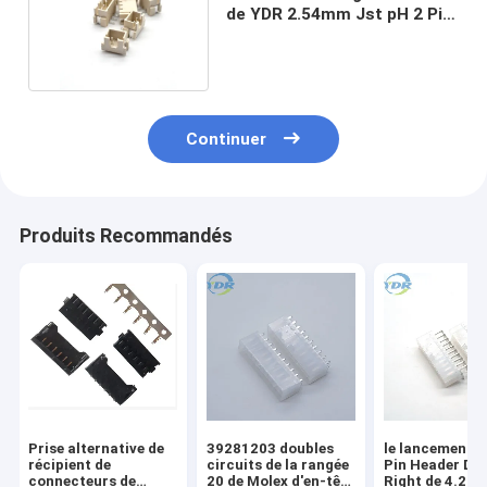
de YDR 2.54mm Jst pH 2 Pin
Connector 90
Continuer
Produits Recommandés
Prise alternative de
39281203 doubles
le lancement 
récipient de
circuits de la rangée
Pin Header Du
connecteurs de
20 de Molex d'en-tête
Right de 4.2m