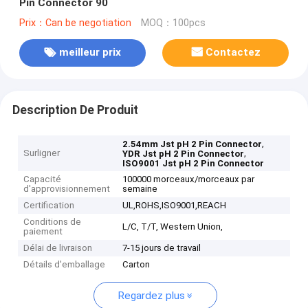
Pin Connector 90
Prix：Can be negotiation
MOQ：100pcs
meilleur prix
Contactez
Description De Produit
,
2.54mm Jst pH 2 Pin Connector
Surligner
,
YDR Jst pH 2 Pin Connector
ISO9001 Jst pH 2 Pin Connector
Capacité
100000 morceaux/morceaux par
d'approvisionnement
semaine
Certification
UL,ROHS,ISO9001,REACH
Conditions de
L/C, T/T, Western Union,
paiement
Délai de livraison
7-15 jours de travail
Détails d'emballage
Carton
Regardez plus