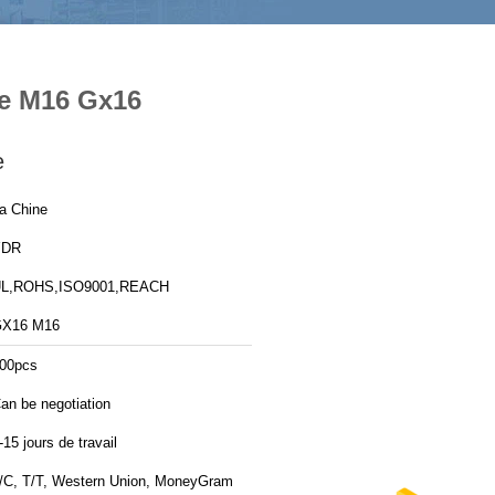
 de M16 Gx16
e
a Chine
YDR
L,ROHS,ISO9001,REACH
X16 M16
00pcs
an be negotiation
-15 jours de travail
/C, T/T, Western Union, MoneyGram