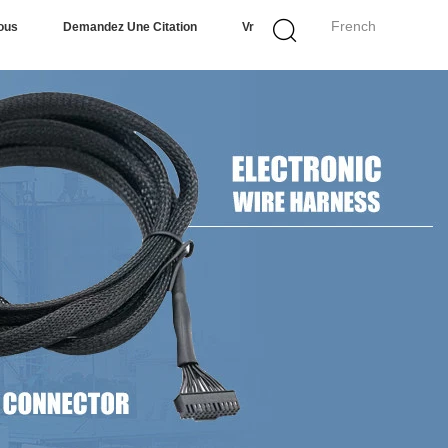
French
ous
Demandez Une Citation
Vr