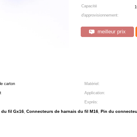
Capacité
1
d'approvisionnement:
meilleur prix
de carton
Matériel:
t
Application:
Exprès:
du fil Gx16
Connecteurs de harnais du fil M16
Pin du connecteu
,
,