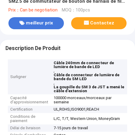
SM2.5 de commutateur de bouton de harnais de fil
de JST SMR- 03VB
Prix：Can be negotiation
MOQ：100pcs
meilleur prix
Contactez
Description De Produit
Câble 240mm de connecteur de
lumière de bande de LED
,
Câble de connecteur de lumière de
Surligner
bande du SM LED
,
La goupille du SM 3 de JST a mené le
câble d'extension
Capacité
100000 morceaux/morceaux par
d'approvisionnement
semaine
Certification
UL,ROHS,ISO9001,REACH
Conditions de
L/C, T/T, Western Union, MoneyGram
paiement
Délai de livraison
7-15 jours de travail