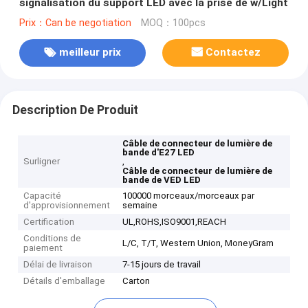
signalisation du support LED avec la prise de w/Light
Prix：Can be negotiation
MOQ：100pcs
meilleur prix
Contactez
Description De Produit
Câble de connecteur de lumière de
bande d'E27 LED
Surligner
,
Câble de connecteur de lumière de
bande de VED LED
Capacité
100000 morceaux/morceaux par
d'approvisionnement
semaine
Certification
UL,ROHS,ISO9001,REACH
Conditions de
L/C, T/T, Western Union, MoneyGram
paiement
Délai de livraison
7-15 jours de travail
Détails d'emballage
Carton