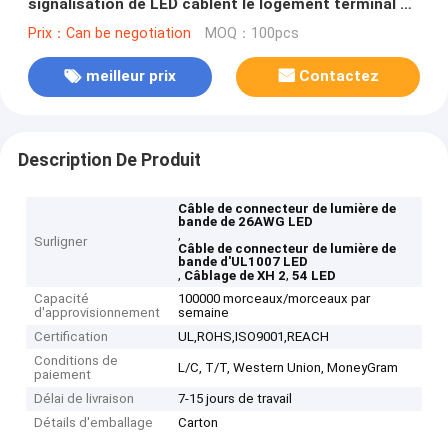
signalisation de LED câblent le logement terminal de
XHP-2 XH2.5
Prix：Can be negotiation
MOQ：100pcs
meilleur prix
Contactez
Description De Produit
Câble de connecteur de lumière de
bande de 26AWG LED
,
Surligner
Câble de connecteur de lumière de
bande d'UL1007 LED
,
,
Câblage de XH 2
54 LED
Capacité
100000 morceaux/morceaux par
d'approvisionnement
semaine
Certification
UL,ROHS,ISO9001,REACH
Conditions de
L/C, T/T, Western Union, MoneyGram
paiement
Délai de livraison
7-15 jours de travail
Détails d'emballage
Carton