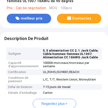
femmes UL1007 18AWG de 90 degrés
Prix：Can be negotiation
MOQ：100pcs
meilleur prix
Contactez
Description De Produit
,
,
,
5
5 alimentation CC 2
1 Jack Cable
Surligner
,
Câble hommes-femmes UL1007
Alimentation CC 18AWG Jack Cable
Capacité
100000 morceaux/morceaux par
d'approvisionnement
semaine
Certification
UL,ROHS,ISO9001,REACH
Conditions de
L/C, T/T, Western Union, MoneyGram
paiement
Délai de livraison
7-15 jours de travail
Détails d'emballage
Carton
Regardez plus