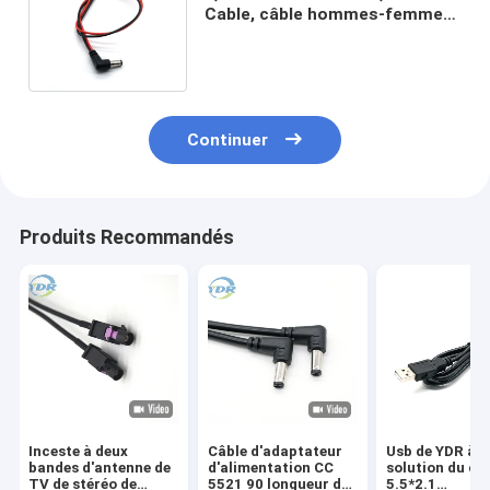
Cable, câble hommes-femmes
UL1007 18AWG de 90 degrés
Continuer
Produits Recommandés
Inceste à deux
Câble d'adaptateur
Usb de YDR à l
bandes d'antenne de
d'alimentation CC
solution du câ
TV de stéréo de
5521 90 longueur de
5.5*2.1