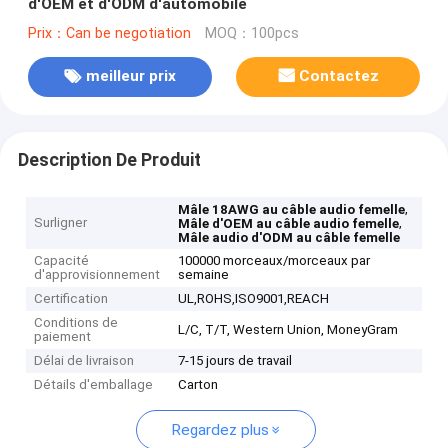
d'OEM et d'ODM d'automobile
Prix：Can be negotiation
MOQ：100pcs
meilleur prix
Contactez
Description De Produit
,
Mâle 18AWG au câble audio femelle
Surligner
,
Mâle d'OEM au câble audio femelle
Mâle audio d'ODM au câble femelle
Capacité
100000 morceaux/morceaux par
d'approvisionnement
semaine
Certification
UL,ROHS,ISO9001,REACH
Conditions de
L/C, T/T, Western Union, MoneyGram
paiement
Délai de livraison
7-15 jours de travail
Détails d'emballage
Carton
Regardez plus