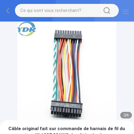
2
/
6
Câble original fait sur commande de harnais de fil du