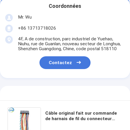
Coordonnées
Mr. Wu
+86 13713718026
4F, A de construction, parc industriel de Yuehao,
Niuhu, rue de Guanlan, nouveau secteur de Longhua,
Shenzhen Guangdong, Chine, code postal 518110
Contactez
Câble original fait sur commande
de harnais de fil du connecteur
UL1007 22AWG de côtés des
bornes 2*11 22 deux de Molex 3,0