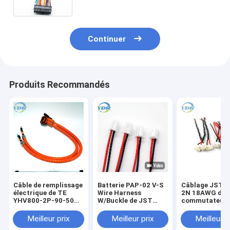
Continuer
Produits Recommandés
Câble de remplissage
Batterie PAP-02 V-S
Câblage JST 
électrique de TE
Wire Harness
2N 18AWG de
YHV800-2P-90-50M-
W/Buckle de JST
commutateur 
A HVP-800 EV
PAP2.0mm
3.96mm
Meilleur prix
Meilleur prix
Meilleur p