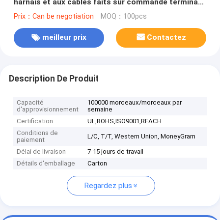
harnais et aux câbles faits sur commande terminaux
de fil de 4.8mm
Prix：Can be negotiation
MOQ：100pcs
meilleur prix
Contactez
Description De Produit
Capacité
100000 morceaux/morceaux par
d'approvisionnement
semaine
Certification
UL,ROHS,ISO9001,REACH
Conditions de
L/C, T/T, Western Union, MoneyGram
paiement
Délai de livraison
7-15 jours de travail
Détails d'emballage
Carton
Regardez plus