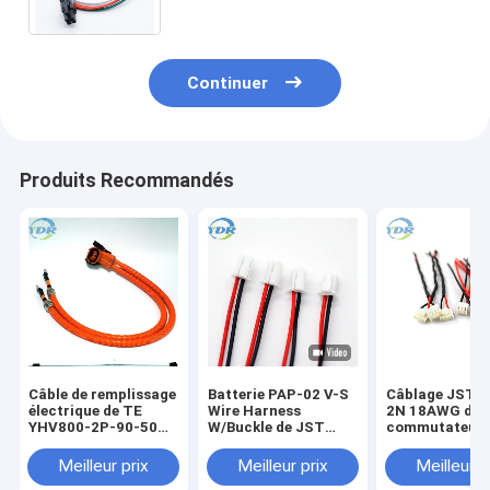
Continuer
Produits Recommandés
Câble de remplissage
Batterie PAP-02 V-S
Câblage JST 
électrique de TE
Wire Harness
2N 18AWG de
YHV800-2P-90-50M-
W/Buckle de JST
commutateur 
A HVP-800 EV
PAP2.0mm
3.96mm
Meilleur prix
Meilleur prix
Meilleur p