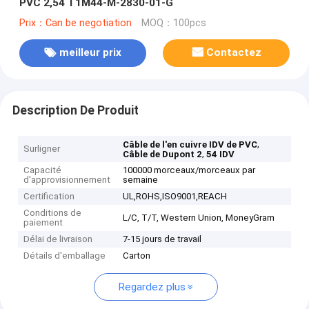
PVC 2,54 T1M44-M-2830-01-G
Prix：Can be negotiation
MOQ：100pcs
meilleur prix
Contactez
Description De Produit
,
Câble de l'en cuivre IDV de PVC
Surligner
,
Câble de Dupont 2
54 IDV
Capacité
100000 morceaux/morceaux par
d'approvisionnement
semaine
Certification
UL,ROHS,ISO9001,REACH
Conditions de
L/C, T/T, Western Union, MoneyGram
paiement
Délai de livraison
7-15 jours de travail
Détails d'emballage
Carton
Regardez plus