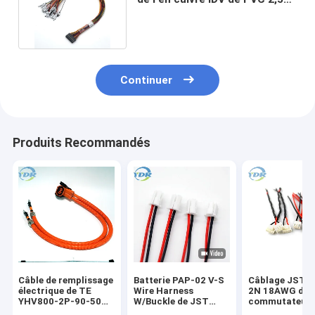
T1M44-M-2830-01-G
Continuer
Produits Recommandés
Câble de remplissage
Batterie PAP-02 V-S
Câblage JST 
électrique de TE
Wire Harness
2N 18AWG de
YHV800-2P-90-50M-
W/Buckle de JST
commutateur 
A HVP-800 EV
PAP2.0mm
3.96mm