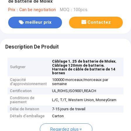
de batterie de Molex
Prix：Can be negotiation
MOQ：100pcs
meilleur prix
Contactez
Description De Produit
,
,
Câblage 1
25 de batterie de Molex
,
Câblage 120mm de batterie
Surligner
Harnais de câble de batterie de 14
bornes
Capacité
100000 morceaux/morceaux par
d'approvisionnement
semaine
Certification
UL,ROHS,ISO9001,REACH
Conditions de
L/C, T/T, Western Union, MoneyGram
paiement
Délai de livraison
7-15 jours de travail
Détails d'emballage
Carton
Regardez plus