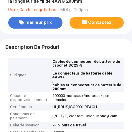
la longueur de fil de 4AWG 200mm
Prix：Can be negotiation
MOQ：100pcs
meilleur prix
Contactez
Description De Produit
Câbles de connecteur de batterie du
crochet SC25-8
,
Le connecteur de batterie câble
Surligner
4AWG
,
câbles et connecteurs de batterie de
200mm
Capacité
100000 morceaux/morceaux par
d'approvisionnement
semaine
Certification
UL,ROHS,ISO9001,REACH
Conditions de
L/C, T/T, Western Union, MoneyGram
paiement
Délai de livraison
7-15 jours de travail