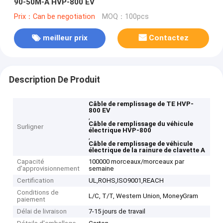
90-50M-A HVP-800 EV
Prix：Can be negotiation
MOQ：100pcs
meilleur prix
Contactez
Description De Produit
Câble de remplissage de TE HVP-
800 EV
,
Câble de remplissage du véhicule
Surligner
électrique HVP-800
,
Câble de remplissage de véhicule
électrique de la rainure de clavette A
Capacité
100000 morceaux/morceaux par
d'approvisionnement
semaine
Certification
UL,ROHS,ISO9001,REACH
Conditions de
L/C, T/T, Western Union, MoneyGram
paiement
Délai de livraison
7-15 jours de travail