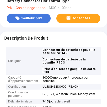
Battery Connector Horizontal Type
Prix：Can be negotiation
MOQ：100pcs
meilleur prix
Contactez
Description De Produit
Connecteur de batterie de goupille
de MR30PW-M 3
,
Connecteur de batterie de la
Surligner
goupille IP40 3
,
Prise d'en-tête de goupille de carte
PCB
Capacité
100000 morceaux/morceaux par
d'approvisionnement
semaine
Certification
UL,ROHS,ISO9001,REACH
Conditions de
L/C, T/T, Western Union, MoneyGram
paiement
Délai de livraison
7-15 jours de travail