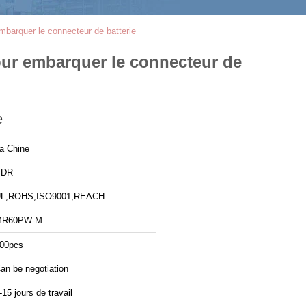
mbarquer le connecteur de batterie
pour embarquer le connecteur de
e
a Chine
YDR
L,ROHS,ISO9001,REACH
MR60PW-M
00pcs
an be negotiation
-15 jours de travail