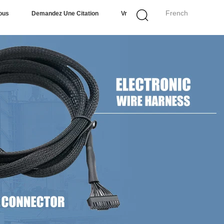
French
ous
Demandez Une Citation
Vr