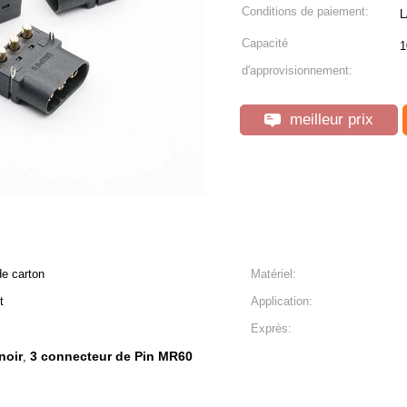
Conditions de paiement:
L
Capacité
1
d'approvisionnement:
meilleur prix
de carton
Matériel:
t
Application:
Exprès:
noir
3 connecteur de Pin MR60
,