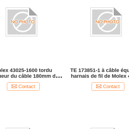
lex 43025-1600 tordu
TE 173851-1 à câble éq
ueur du câble 180mm de
harnais de fil de Molex
s de fil pour électronique
0200 TE Molex Series 
Contact
Contact