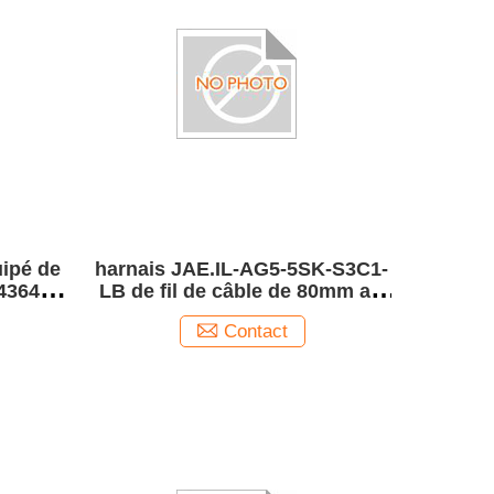
uipé de
harnais JAE.IL-AG5-5SK-S3C1-
 43645-
LB de fil de câble de 80mm au
Cable
connecteur d'APH.10142348-
Contact
004IF