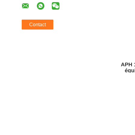
Contact
APH 
équi
batte