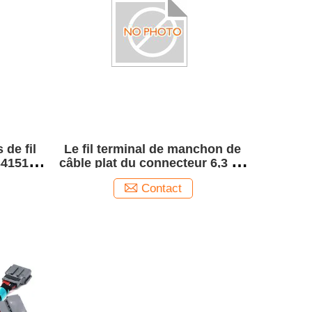
 de fil
Le fil terminal de manchon de
34151
câble plat du connecteur 6,3 de
7.94mm
TE 735278-1 arment le câble
Contact
pour la batterie