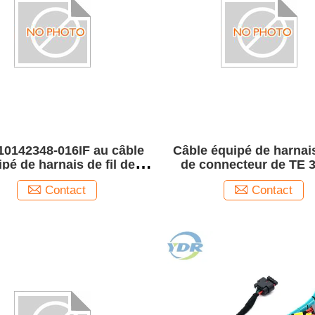
10142348-016IF au câble
Câble équipé de harnais
pé de harnais de fil de
de connecteur de TE 
rie de Molex 43025-1600
Ring Terminal Cable 
Contact
Contact