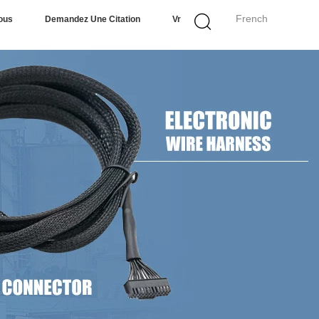
French
ous
Demandez Une Citation
Vr