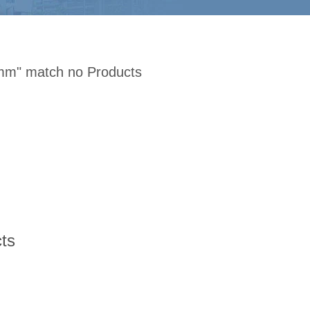
0mm
" match no Products
ts