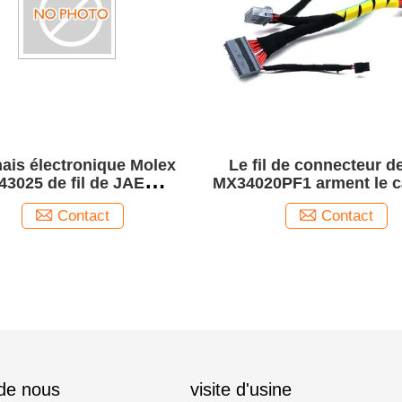
ais électronique Molex
Le fil de connecteur d
43025 de fil de JAE
MX34020PF1 arment le c
16SF1 1400 connecteurs
Molex 43645-0300 TE
Contact
Contact
1456426-5
 de nous
visite d'usine