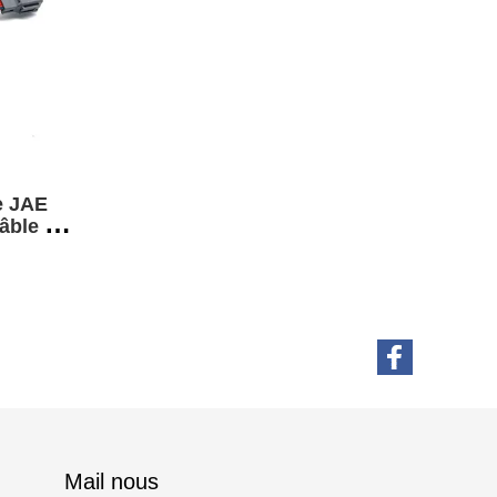
e JAE
âble de
 1-
Mail nous