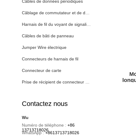
Câbles de données périodiques
Câblage de commutateur et de débouché
Harnais de fil du voyant de signalisation de LED
Câbles de bâti de panneau
Jumper Wire électrique
Connecteurs de harnais de fil
Connecteur de carte
Mo
long
Prise de récipient de connecteur de batterie
harnai
Contactez nous
Wu
Numéro de téléphone :
+86
13713718026
WhatsApp :
+8613713718026