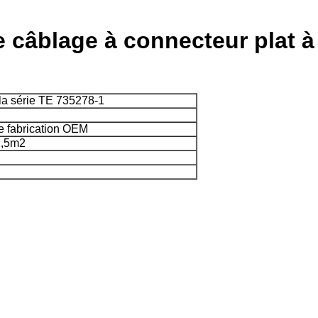
e câblage à connecteur plat
la série TE 735278-1
e fabrication OEM
,5m2