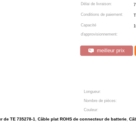
Délai de livraison:
7
Conditions de paiement:
T
Capacité
1
d'approvisionnement:
meilleur prix
Longueur:
Nombre de pièces:
Couleur:
ur de TE 735278-1
Câble plat ROHS de connecteur de batterie
Câb
,
,