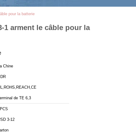
ble pour la batterie
-1 arment le câble pour la
e
a Chine
YDR
L,ROHS,REACH,CE
erminal de TE 6,3
1PCS
SD 3-12
arton