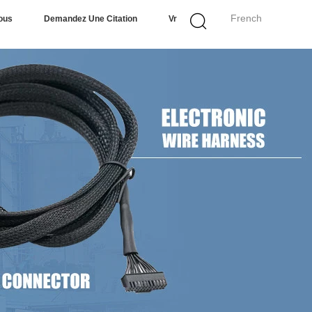
French
ous
Demandez Une Citation
Vr