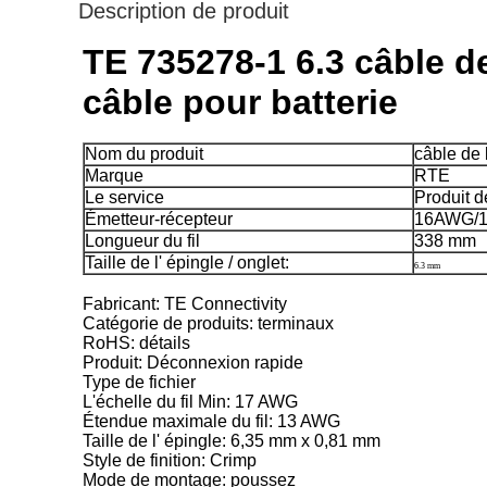
Description de produit
TE 735278-1 6.3 câble d
câble pour batterie
Nom du produit
câble de 
Marque
RTE
Le service
Produit d
Émetteur-récepteur
16AWG/1
Longueur du fil
338 mm
Taille de l' épingle / onglet:
6.3 mm
Fabricant: TE Connectivity
Catégorie de produits: terminaux
RoHS: détails
Produit: Déconnexion rapide
Type de fichier
L'échelle du fil Min: 17 AWG
Étendue maximale du fil: 13 AWG
Taille de l' épingle: 6,35 mm x 0,81 mm
Style de finition: Crimp
Mode de montage: poussez