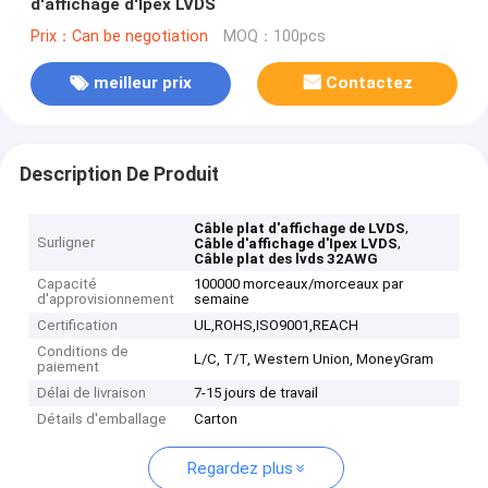
d'affichage d'Ipex LVDS
Prix：Can be negotiation
MOQ：100pcs
meilleur prix
Contactez
Description De Produit
,
Câble plat d'affichage de LVDS
Surligner
,
Câble d'affichage d'Ipex LVDS
Câble plat des lvds 32AWG
Capacité
100000 morceaux/morceaux par
d'approvisionnement
semaine
Certification
UL,ROHS,ISO9001,REACH
Conditions de
L/C, T/T, Western Union, MoneyGram
paiement
Délai de livraison
7-15 jours de travail
Détails d'emballage
Carton
Regardez plus