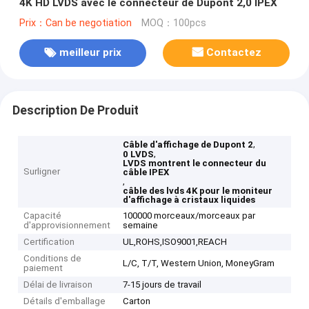
4K HD LVDS avec le connecteur de Dupont 2,0 IPEX
Prix：Can be negotiation
MOQ：100pcs
meilleur prix
Contactez
Description De Produit
,
Câble d'affichage de Dupont 2
,
0 LVDS
LVDS montrent le connecteur du
Surligner
câble IPEX
,
câble des lvds 4K pour le moniteur
d'affichage à cristaux liquides
Capacité
100000 morceaux/morceaux par
d'approvisionnement
semaine
Certification
UL,ROHS,ISO9001,REACH
Conditions de
L/C, T/T, Western Union, MoneyGram
paiement
Délai de livraison
7-15 jours de travail
Détails d'emballage
Carton