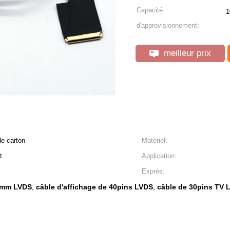
Capacité
1
d'approvisionnement:
meilleur prix
de carton
Matériel:
t
Application:
Exprès:
.5mm LVDS
câble d'affichage de 40pins LVDS
câble de 30pins TV 
,
,