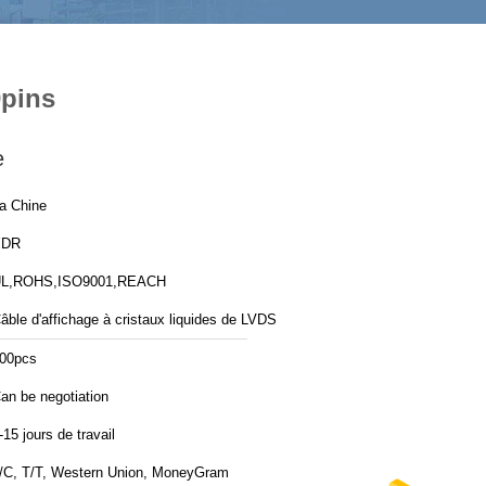
0pins
e
a Chine
YDR
L,ROHS,ISO9001,REACH
âble d'affichage à cristaux liquides de LVDS
00pcs
an be negotiation
-15 jours de travail
/C, T/T, Western Union, MoneyGram