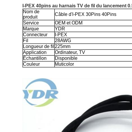
I-PEX 40pins au harnais TV de fil du lancement 0
Nom de
Câble d'I-PEX 30Pins 40Pins
produit
Service
OEM et ODM
Marque
YDR
Connecteur
I-PEX
Fil
28AWG
Longueur de fil
225mm
Application
Ordinateur, TV
Échantillon
Disponible
Couleur
Muticolor