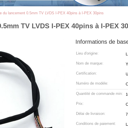
age du lancement 0.5mm TV LVDS I-PEX 40pins à I-PEX 30pins
 0.5mm TV LVDS I-PEX 40pins à I-PEX 3
Informations de bas
Lieu d'origine:
L
Nom de marque:
Certification:
U
Numéro de modèle:
C
Quantité de commande min:
1
Prix:
C
Délai de livraison:
7
Conditions de paiement:
L