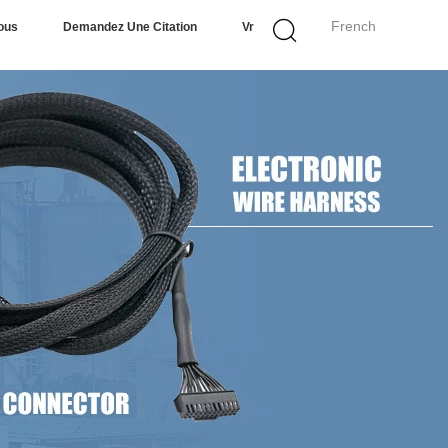
French
ous
Demandez Une Citation
Vr