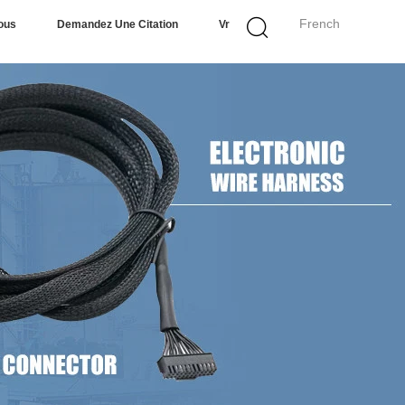
French
ous
Demandez Une Citation
Vr