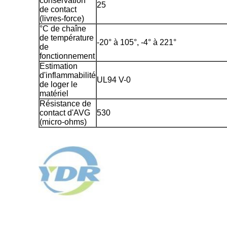
conservation
25
de contact
(livres-force)
°C de chaîne
de température
-20° à 105°, -4° à 221°
de
fonctionnement
Estimation
d'inflammabilité
UL94 V-0
de loger le
matériel
Résistance de
contact d'AVG
530
(micro-ohms)