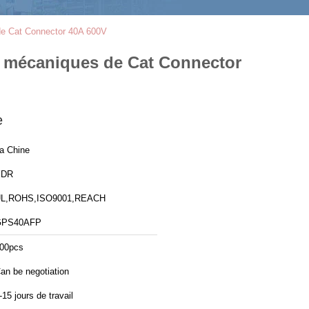
de Cat Connector 40A 600V
s mécaniques de Cat Connector
e
a Chine
YDR
L,ROHS,ISO9001,REACH
GPS40AFP
00pcs
an be negotiation
-15 jours de travail