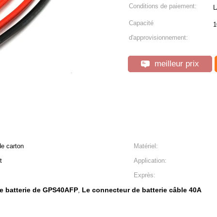
Conditions de paiement:
L
Capacité
1
d'approvisionnement:
meilleur prix
de carton
Matériel:
t
Application:
Exprès:
e batterie de GPS40AFP
Le connecteur de batterie câble 40A
,