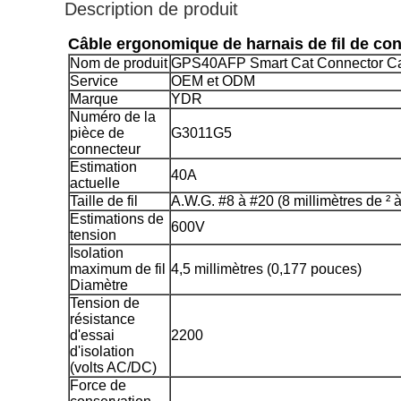
Description de produit
Câble ergonomique de harnais de fil de c
Nom de produit
GPS40AFP Smart Cat Connector C
Service
OEM et ODM
Marque
YDR
Numéro de la
pièce de
G3011G5
connecteur
Estimation
40A
actuelle
Taille de fil
A.W.G. #8 à #20 (8 millimètres de ² à
Estimations de
600V
tension
Isolation
maximum de fil
4,5 millimètres (0,177 pouces)
Diamètre
Tension de
résistance
d'essai
2200
d'isolation
(volts AC/DC)
Force de