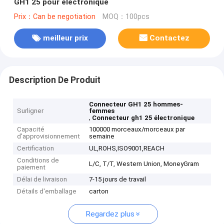
GH1 25 pour électronique
Prix：Can be negotiation
MOQ：100pcs
meilleur prix
Contactez
Description De Produit
Connecteur GH1 25 hommes-
Surligner
femmes
,
Connecteur gh1 25 électronique
Capacité
100000 morceaux/morceaux par
d'approvisionnement
semaine
Certification
UL,ROHS,ISO9001,REACH
Conditions de
L/C, T/T, Western Union, MoneyGram
paiement
Délai de livraison
7-15 jours de travail
Détails d'emballage
carton
Regardez plus