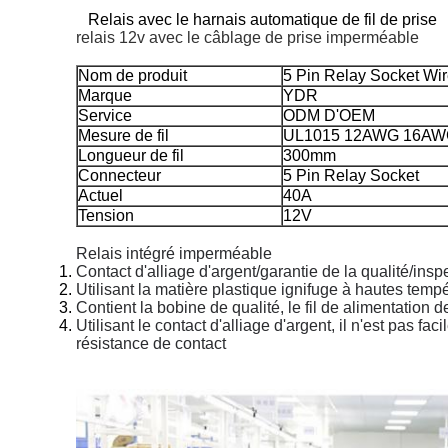
Relais avec le harnais automatique de fil de prise
relais 12v avec le câblage de prise imperméable
Nom de produit
5 Pin Relay Socket Wi
Marque
YDR
Service
ODM D'OEM
Mesure de fil
UL1015 12AWG 16A
Longueur de fil
300mm
Connecteur
5 Pin Relay Socket
Actuel
40A
Tension
12V
Relais intégré imperméable
Contact d'alliage d'argent/garantie de la qualité/inspe
Utilisant la matière plastique ignifuge à hautes temp
Contient la bobine de qualité, le fil de alimentation 
Utilisant le contact d'alliage d'argent, il n'est pas f
résistance de contact