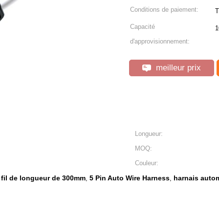
Conditions de paiement:
T
Capacité
1
d'approvisionnement:
meilleur prix
Longueur:
MOQ:
Couleur:
 fil de longueur de 300mm
5 Pin Auto Wire Harness
harnais autom
,
,