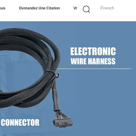
French
ous
Demandez Une Citation
Vr