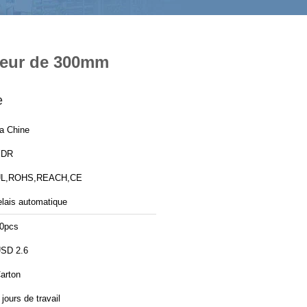
m
gueur de 300mm
e
a Chine
YDR
L,ROHS,REACH,CE
elais automatique
0pcs
SD 2.6
arton
 jours de travail