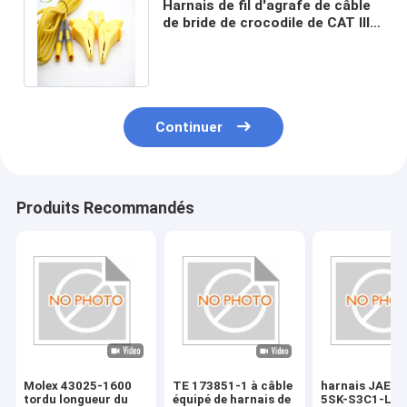
Harnais de fil d'agrafe de câble
de bride de crocodile de CAT III
1000V 10A pour le mètre
universel
Continuer
Produits Recommandés
Molex 43025-1600
TE 173851-1 à câble
harnais JAE.I
tordu longueur du
équipé de harnais de
5SK-S3C1-LB de