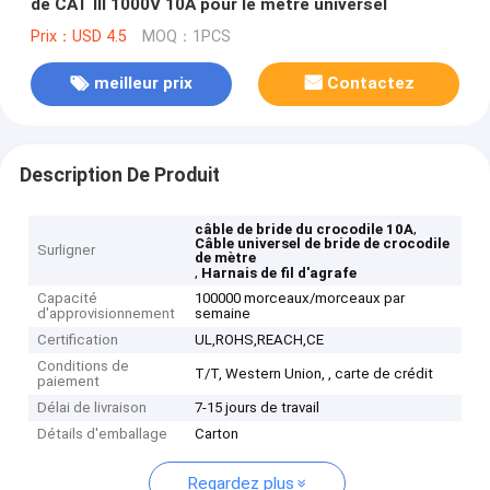
de CAT III 1000V 10A pour le mètre universel
Prix：USD 4.5
MOQ：1PCS
meilleur prix
Contactez
Description De Produit
,
câble de bride du crocodile 10A
Câble universel de bride de crocodile
Surligner
de mètre
,
Harnais de fil d'agrafe
Capacité
100000 morceaux/morceaux par
d'approvisionnement
semaine
Certification
UL,ROHS,REACH,CE
Conditions de
T/T, Western Union, , carte de crédit
paiement
Délai de livraison
7-15 jours de travail
Détails d'emballage
Carton
Regardez plus